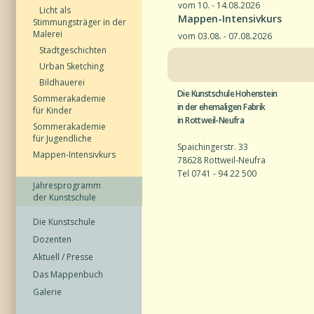
vom 10. - 14.08.2026
Licht als
Mappen-Intensivkurs
Stimmungsträger in der
Malerei
vom 03.08. - 07.08.2026
Stadtgeschichten
Urban Sketching
Bildhauerei
Die Kunstschule Hohenstein
Sommerakademie
in der ehemaligen Fabrik
für Kinder
in Rottweil-Neufra
Sommerakademie
für Jugendliche
Spaichingerstr. 33
Mappen-Intensivkurs
78628 Rottweil-Neufra
Tel 0741 - 94 22 500
Jahresprogramm
der Kunstschule
Die Kunstschule
Dozenten
Aktuell / Presse
Das Mappenbuch
Galerie