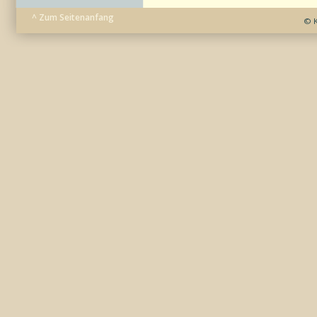
^ Zum Seitenanfang
© K