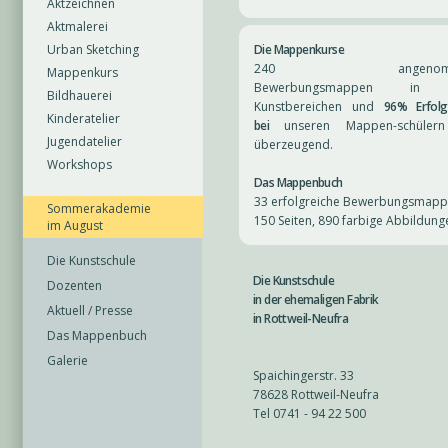
Aktzeichnen
Aktmalerei
Urban Sketching
Die Mappenkurse
240 angenomm
Mappenkurs
Bewerbungsmappen in a
Bildhauerei
Kunstbereichen und
96% Erfolg
Kinderatelier
bei
unseren Mappen-schülern
Jugendatelier
überzeugend.
Workshops
Das Mappenbuch
33 erfolgreiche Bewerbungsmap
Sommerakademie
150 Seiten, 890 farbige Abbildung
im August
Die Kunstschule
Die Kunstschule
Dozenten
in der ehemaligen Fabrik
Aktuell / Presse
in Rottweil-Neufra
Das Mappenbuch
Galerie
Spaichingerstr. 33
78628 Rottweil-Neufra
Tel 0741 - 94 22 500